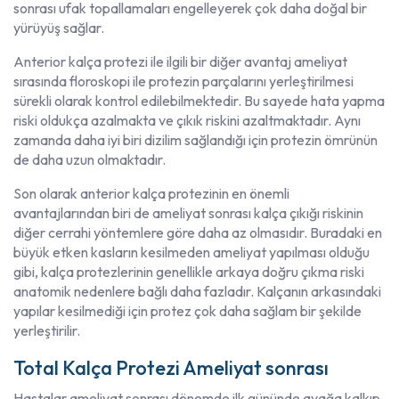
sonrası ufak topallamaları engelleyerek çok daha doğal bir
yürüyüş sağlar.
Anterior kalça protezi ile ilgili bir diğer avantaj ameliyat
sırasında floroskopi ile protezin parçalarını yerleştirilmesi
sürekli olarak kontrol edilebilmektedir. Bu sayede hata yapma
riski oldukça azalmakta ve çıkık riskini azaltmaktadır. Aynı
zamanda daha iyi biri dizilim sağlandığı için protezin ömrünün
de daha uzun olmaktadır.
Son olarak anterior kalça protezinin en önemli
avantajlarından biri de ameliyat sonrası kalça çıkığı riskinin
diğer cerrahi yöntemlere göre daha az olmasıdır. Buradaki en
büyük etken kasların kesilmeden ameliyat yapılması olduğu
gibi, kalça protezlerinin genellikle arkaya doğru çıkma riski
anatomik nedenlere bağlı daha fazladır. Kalçanın arkasındaki
yapılar kesilmediği için protez çok daha sağlam bir şekilde
yerleştirilir.
Total Kalça Protezi Ameliyat sonrası
Hastalar ameliyat sonrası dönemde ilk gününde ayağa kalkıp