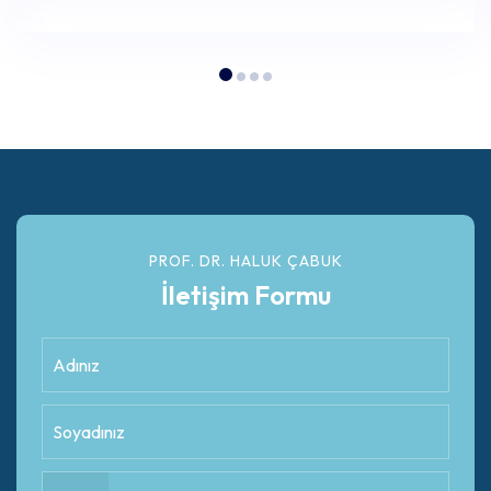
PROF. DR. HALUK ÇABUK
İletişim Formu