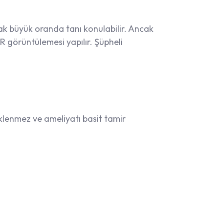
k büyük oranda tanı konulabilir. Ancak
MR görüntülemesi yapılır. Şüpheli
klenmez ve ameliyatı basit tamir