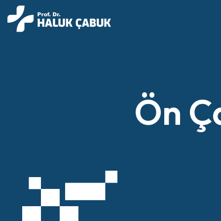
Ön Ça