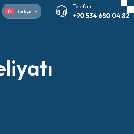
Telefon
Türkçe
+90 534 680 04 82
liyatı