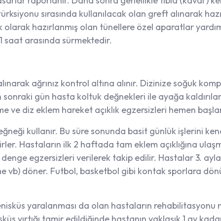
sarlar raporlanır. Daha sonra genellikle tibia (kaval ) ke
rksiyonu sırasında kullanılacak olan greft alınarak hazı
olarak hazırlanmış olan tünellere özel aparatlar yardımıy
 1 saat arasında sürmektedir.
ınarak ağrınız kontrol altına alınır. Dizinize soğuk komp
sonraki gün hasta koltuk değnekleri ile ayağa kaldırılara
e ve diz eklem hareket açıklık egzersizleri hemen başlan
ğneği kullanır. Bu süre sonunda basit günlük işlerini kend
ilirler. Hastaların ilk 2 haftada tam eklem açıklığına ul
denge egzersizleri verilerek takip edilir. Hastalar 3. ay
 vb) döner. Futbol, basketbol gibi kontak sporlara dönüş 
nisküs yaralanması da olan hastaların rehabilitasyonu me
küs yırtığı tamir edildiğinde hastanın yaklaşık 1 ay kadar