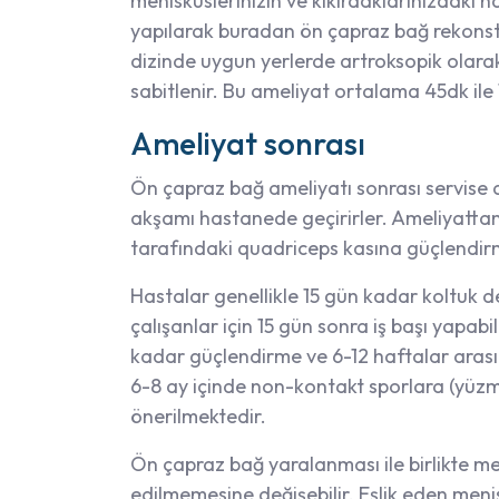
menisküslerinizin ve kıkırdaklarınızdaki ha
yapılarak buradan ön çapraz bağ rekonstü
dizinde uygun yerlerde artroksopik olarak 
sabitlenir. Bu ameliyat ortalama 45dk ile
Ameliyat sonrası
Ön çapraz bağ ameliyatı sonrası servise al
akşamı hastanede geçirirler. Ameliyattan 
tarafındaki quadriceps kasına güçlendirm
Hastalar genellikle 15 gün kadar koltuk de
çalışanlar için 15 gün sonra iş başı yapab
kadar güçlendirme ve 6-12 haftalar arası 
6-8 ay içinde non-kontakt sporlara (yüzme
önerilmektedir.
Ön çapraz bağ yaralanması ile birlikte me
edilmemesine değişebilir. Eşlik eden menis