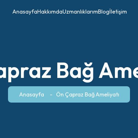
Anasayfa
Hakkımda
Uzmanlıklarım
Blog
İletişim
praz Bağ Ame
Anasayfa
Ön Çapraz Bağ Ameliyatı