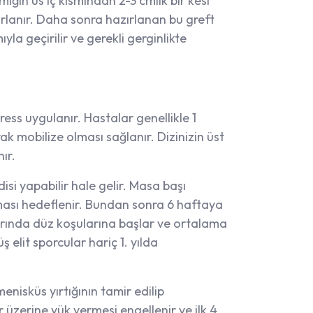
miğin üs iç kısmından 2-3 cmlik bir kesi
rlanır. Daha sonra hazırlanan bu greft
la geçirilir ve gerekli gerginlikte
ress uygulanır. Hastalar genellikle 1
k mobilize olması sağlanır. Dizinizin üst
ır.
isi yapabilir hale gelir. Masa başı
aşması hedeflenir. Bundan sonra 6 haftaya
larında düz koşularına başlar ve ortalama
elit sporcular hariç 1. yılda
nisküs yırtığının tamir edilip
 üzerine yük vermesi engellenir ve ilk 4